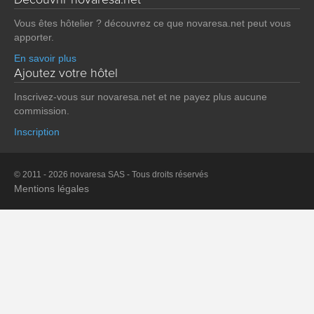
Vous êtes hôtelier ? découvrez ce que novaresa.net peut vous
apporter.
En savoir plus
Ajoutez votre hôtel
Inscrivez-vous sur novaresa.net et ne payez plus aucune
commission.
Inscription
© 2011 - 2026 novaresa SAS - Tous droits réservés
Mentions légales