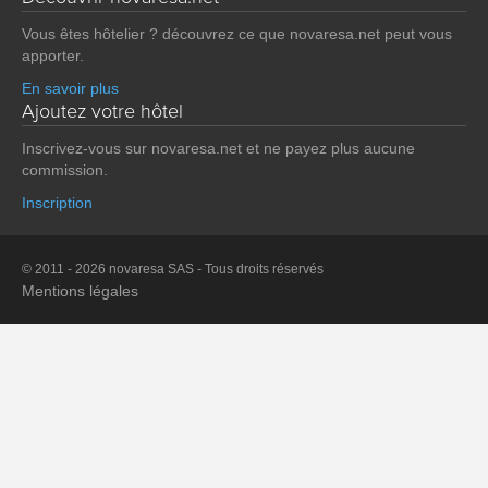
Vous êtes hôtelier ? découvrez ce que novaresa.net peut vous
apporter.
En savoir plus
Ajoutez votre hôtel
Inscrivez-vous sur novaresa.net et ne payez plus aucune
commission.
Inscription
© 2011 - 2026 novaresa SAS - Tous droits réservés
Mentions légales