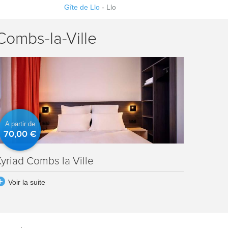
Gîte de Llo
-
Llo
Combs-la-Ville
A partir de
70,00 €
Kyriad Combs la Ville
Voir la suite