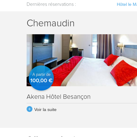
-Jean-Lespinasse
Hôtel le Maray**
Dernières réservations :
-
Le Grau-du-Roi
Hôtel le 
Chemaudin
A partir de
100,00 €
Akena Hôtel Besançon
Voir la suite