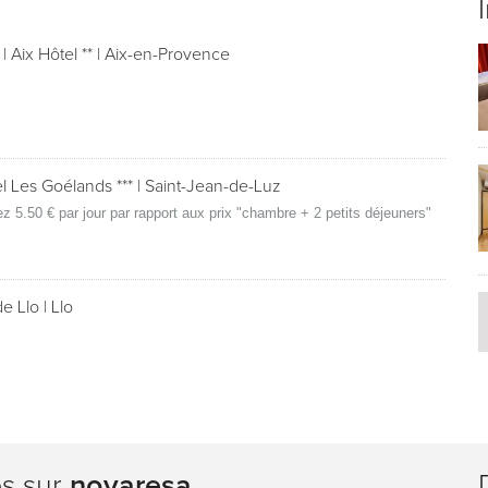
R
|
Aix Hôtel **
|
Aix-en-Provence
l Les Goélands ***
|
Saint-Jean-de-Luz
z 5.50 € par jour par rapport aux prix "chambre + 2 petits déjeuners"
de Llo
|
Llo
es sur
novaresa