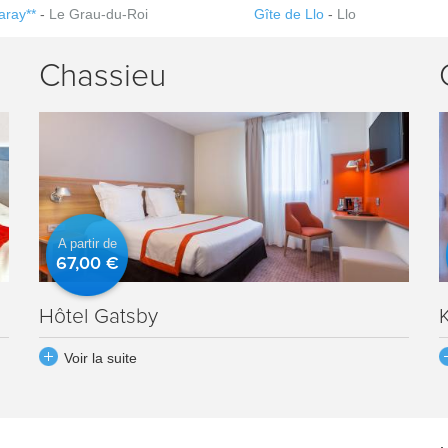
Maray**
-
Le Grau-du-Roi
Gîte de Llo
-
Llo
Chassieu
A partir de
67,00 €
Hôtel Gatsby
Voir la suite