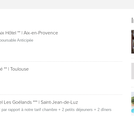
ix Hôtel **
|
Aix-en-Provence
oursable Anticipée
é **
|
Toulouse
el Les Goélands ***
|
Saint-Jean-de-Luz
r par rapport à notre tarif chambre + 2 petits déjeuners + 2 dîners