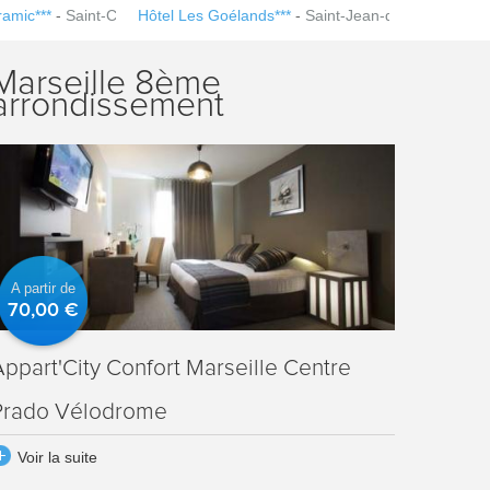
ramic***
-
Saint-Claude
Hôtel Les Goélands***
-
Saint-Jean-de-Luz
Marseille 8ème
arrondissement
A partir de
70,00 €
Appart'City Confort Marseille Centre
Prado Vélodrome
Voir la suite