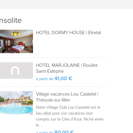
Insolite
HOTEL DORMY HOUSE
|
Étretat
HOTEL MARJOLAINE
|
Roullet-
Saint-Estèphe
41,00 €
à partir de
Village vacances Lou Castelet
|
Théoule-sur-Mer
Notre Village Club Lou Castelet est le
lieu idéal pour vos vacances tout
compris sur la Côte d’Azur. Niché entre
le...
80,00 €
à partir de