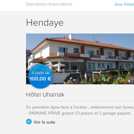
Saint-Claude
Jura Hôtel Restaurant le Panoramic***
Dernières réservations :
-
Saint-Claude
Jura Hôte
Hendaye
A partir de
100,00 €
Hôtel Uhainak
En première ligne face à l'océan , entièrement non fume
- PARKING PRIVE gratuit 13 places et 1 garage payant,..
Voir la suite