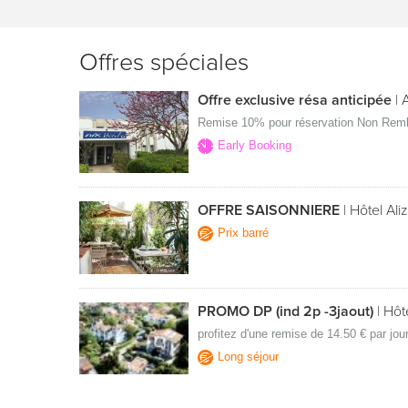
Offres spéciales
Offre exclusive résa anticipée
|
A
Remise 10% pour réservation Non Remb
Early Booking
OFFRE SAISONNIERE
|
Hôtel Aliz
Prix barré
PROMO DP (ind 2p -3jaout)
|
Hôt
profitez d'une remise de 14.50 € par jou
Long séjour