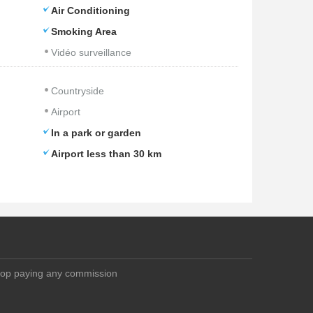
Air Conditioning
Smoking Area
Vidéo surveillance
Countryside
Airport
In a park or garden
Airport less than 30 km
top paying any commission