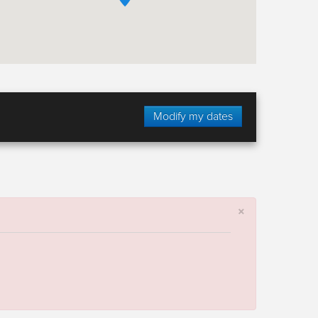
Modify my dates
×