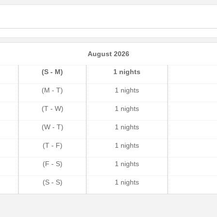
August 2026
(S - M)
1 nights
(M - T)
1 nights
(T - W)
1 nights
(W - T)
1 nights
(T - F)
1 nights
(F - S)
1 nights
(S - S)
1 nights