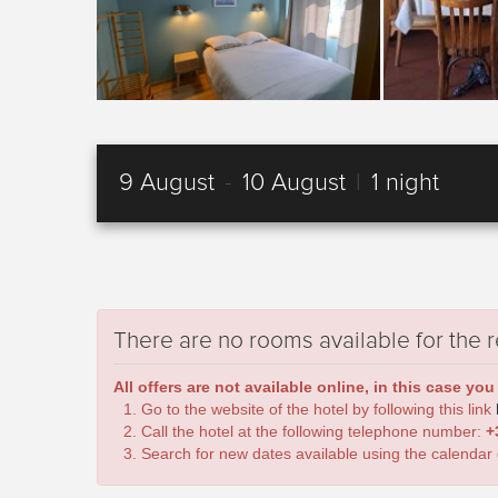
9 August
-
10 August
|
1 night
There are no rooms available for the 
All offers are not available online, in this case you
Go to the website of the hotel by following this link
Call the hotel at the following telephone number:
+
Search for new dates available using the calendar 