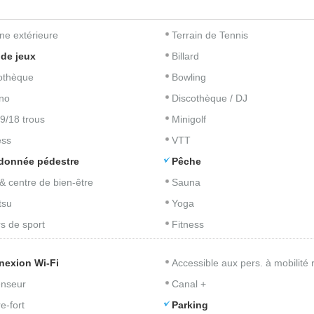
ine extérieure
Terrain de Tennis
 de jeux
Billard
iothèque
Bowling
no
Discothèque / DJ
 9/18 trous
Minigolf
ess
VTT
donnée pédestre
Pêche
& centre de bien-être
Sauna
tsu
Yoga
s de sport
Fitness
nexion Wi-Fi
Accessible aux pers. à mobilité 
nseur
Canal +
e-fort
Parking