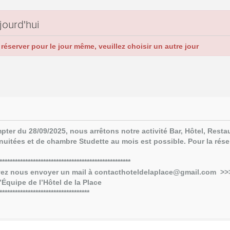
jourd'hui
réserver pour le jour même, veuillez choisir un autre jour
pter du 28/09/2025,
nous arrêtons notre activité Bar, Hôtel, Rest
itées et de chambre Studette au mois est possible. Pour la rése
*******************************
vez nous envoyer un mail à contacthoteldelaplace@gmail.com >>
 de la Place
***********************************