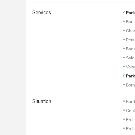
Services
Park
Bar
Cham
Peti
Baga
Salo
Voitu
Park
Born
Situation
Bord
Cent
En f
En b