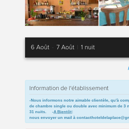
6 Août
-
7 Août
|
1 nuit
Information de l'établissement
-Nous informons notre aimable clientèle, qu'à com
de chambre single ou double avec minimum de 3 nu
31 nuits.
-
A Bientôt
:
**********************
nous envoyer un mail à contacthoteldelaplace@