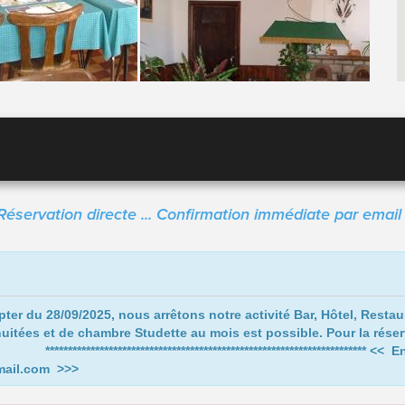
Réservation directe ... Confirmation immédiate par email 
pter du 28/09/2025,
nous arrêtons notre activité Bar, Hôtel, Resta
itées et de chambre Studette au mois est possible. Pour la réser
*************************************************
<< En
gmail.com >>>