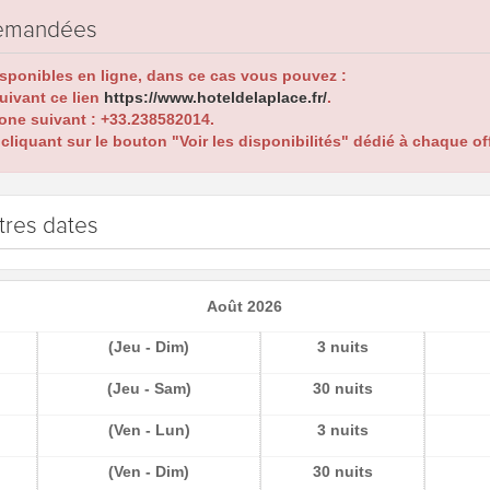
 demandées
isponibles en ligne, dans ce cas vous pouvez :
suivant ce lien
https://www.hoteldelaplace.fr/
.
one suivant :
+33.238582014
.
liquant sur le bouton "Voir les disponibilités" dédié à chaque off
tres dates
Août 2026
(Jeu - Dim)
3 nuits
(Jeu - Sam)
30 nuits
(Ven - Lun)
3 nuits
(Ven - Dim)
30 nuits