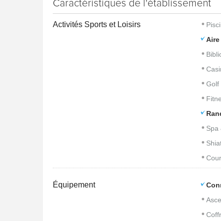
Caractéristiques de l'établissement
Activités Sports et Loisirs
Pisc
Aire
Bibl
Casi
Golf
Fitn
Ran
Spa 
Shia
Cour
Équipement
Con
Asce
Coffr