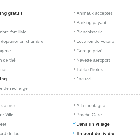
ing gratuit
Animaux acceptés
Parking payant
bre familiale
Blanchisserie
t-déjeuner en chambre
Location de voiture
gerie
Garage privé
n de thé
Navette aéroport
rier
Table d’hôtes
ing
Jacuzzi
e de recharge
 de mer
À la montagne
re Ville
Proche Gare
orêt
Dans un village
ord de lac
En bord de rivière