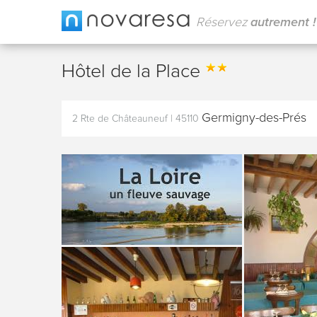
Réservez
autrement !
Hôtel de la Place
Germigny-des-Prés
2 Rte de Châteauneuf
|
45110