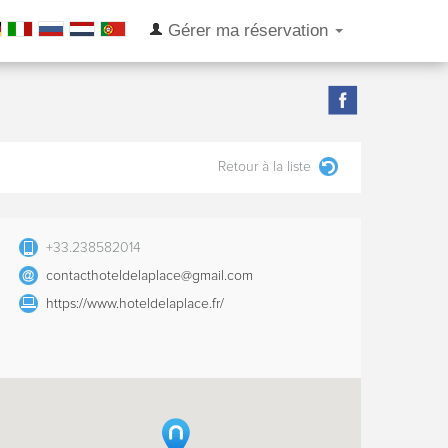
Gérer ma réservation
Retour à la liste
+33.238582014
contacthoteldelaplace@gmail.com
https://www.hoteldelaplace.fr/