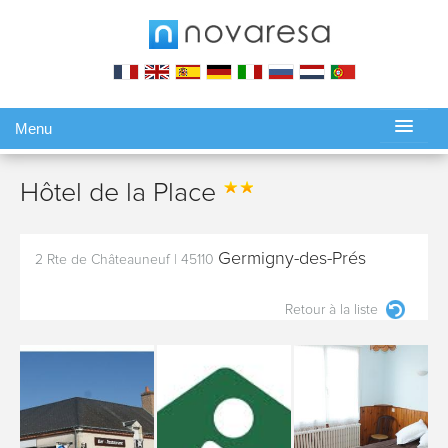
Menu
Gérer ma réservation
Hôtel de la Place
Germigny-des-Prés
2 Rte de Châteauneuf
|
45110
Retour à la liste