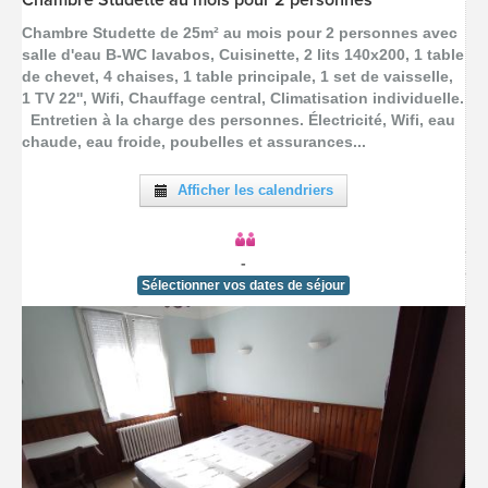
Chambre Studette au mois pour 2 personnes
[voir la fiche détail]
Chambre Studette de 25m² au mois pour 2 personnes avec
salle d'eau B-WC lavabos, Cuisinette, 2 lits 140x200, 1 table
de chevet, 4 chaises, 1 table principale, 1 set de vaisselle,
1 TV 22'', Wifi, Chauffage central, Climatisation individuelle.
Entretien à la charge des personnes. Électricité, Wifi, eau
chaude, eau froide, poubelles et assurances...
Afficher les calendriers
-
Sélectionner vos dates de séjour