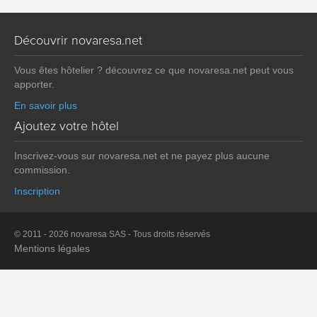
Découvrir novaresa.net
Vous êtes hôtelier ? découvrez ce que novaresa.net peut vous
apporter.
En savoir plus
Ajoutez votre hôtel
Inscrivez-vous sur novaresa.net et ne payez plus aucune
commission.
Inscription
© 2011 - 2026 novaresa SAS - Tous droits réservés
Mentions légales