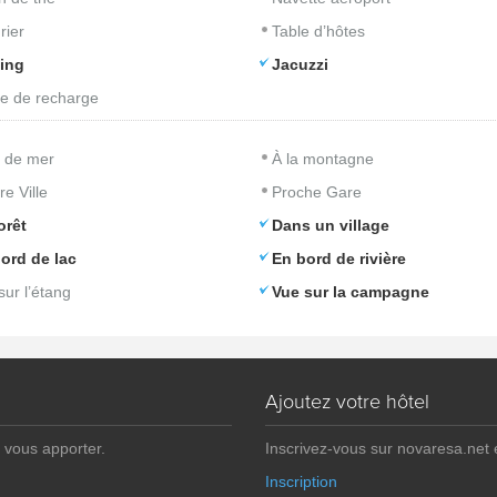
rier
Table d’hôtes
ing
Jacuzzi
e de recharge
 de mer
À la montagne
re Ville
Proche Gare
orêt
Dans un village
ord de lac
En bord de rivière
sur l’étang
Vue sur la campagne
Ajoutez votre hôtel
 vous apporter.
Inscrivez-vous sur novaresa.net
Inscription