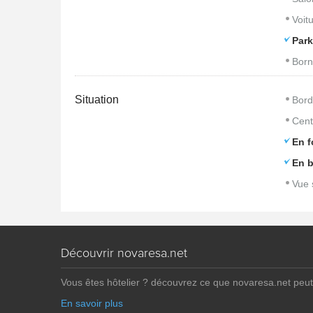
Voitu
Park
Born
Situation
Bord
Cent
En f
En b
Vue 
Découvrir novaresa.net
Vous êtes hôtelier ? découvrez ce que novaresa.net peut
En savoir plus