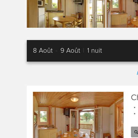
8 Août
-
9 Août
|
1 nuit
C