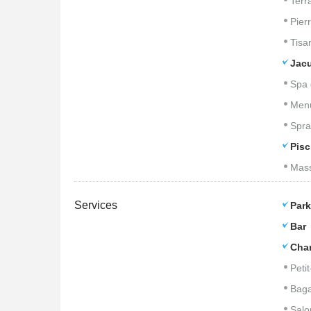
Terr
Pier
Tisa
Jacu
Spa 
Men
Spra
Pisc
Mass
Services
Park
Bar
Cham
Peti
Baga
Salo