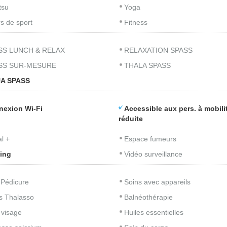
tsu
Yoga
s de sport
Fitness
SS LUNCH & RELAX
RELAXATION SPASS
SS SUR-MESURE
THALA SPASS
A SPASS
nexion Wi-Fi
Accessible aux pers. à mobili
réduite
l +
Espace fumeurs
ing
Vidéo surveillance
 Pédicure
Soins avec appareils
s Thalasso
Balnéothérapie
 visage
Huiles essentielles