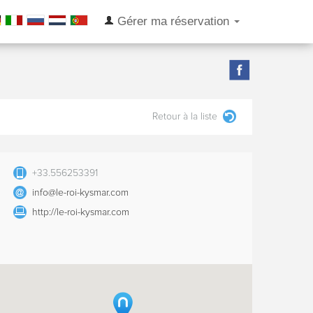
Gérer ma réservation
Retour à la liste
+33.556253391
info@le-roi-kysmar.com
http://le-roi-kysmar.com