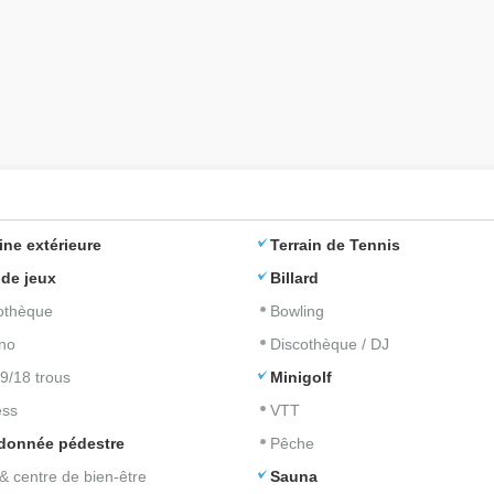
ine extérieure
Terrain de Tennis
 de jeux
Billard
iothèque
Bowling
no
Discothèque / DJ
 9/18 trous
Minigolf
ess
VTT
donnée pédestre
Pêche
& centre de bien-être
Sauna