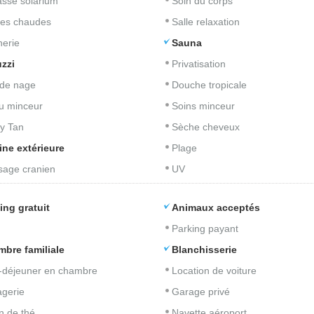
asse solarium
Soin du corps
res chaudes
Salle relaxation
nerie
Sauna
zzi
Privatisation
de nage
Douche tropicale
u minceur
Soins minceur
y Tan
Sèche cheveux
ine extérieure
Plage
age cranien
UV
ing gratuit
Animaux acceptés
Parking payant
bre familiale
Blanchisserie
t-déjeuner en chambre
Location de voiture
gerie
Garage privé
n de thé
Navette aéroport