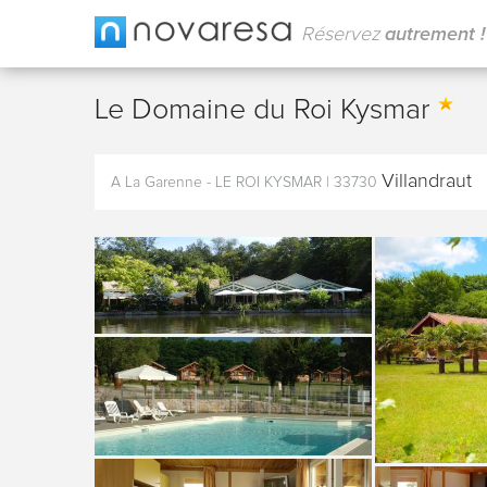
Réservez
autrement !
Le Domaine du Roi Kysmar
Villandraut
A La Garenne - LE ROI KYSMAR
|
33730