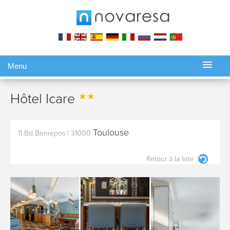
Menu
Gérer ma réservation
Hôtel Icare
Toulouse
11 Bd Bonrepos
|
31000
Retour à la liste