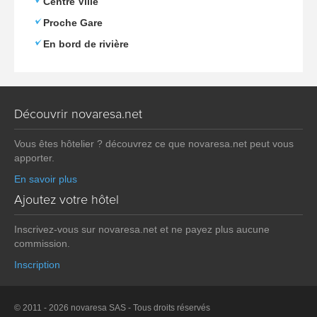
Centre Ville
Proche Gare
En bord de rivière
Découvrir novaresa.net
Vous êtes hôtelier ? découvrez ce que novaresa.net peut vous
apporter.
En savoir plus
Ajoutez votre hôtel
Inscrivez-vous sur novaresa.net et ne payez plus aucune
commission.
Inscription
© 2011 - 2026 novaresa SAS - Tous droits réservés