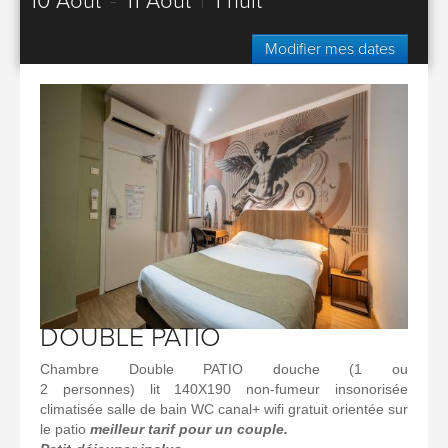
10 Août
-
11 Août
|
1 nuit
Modifier mes dates
DOUBLE PATIO
Chambre Double PATIO douche (1 ou
2 personnes) lit 140X190 non-fumeur insonorisée
climatisée salle de bain WC canal+ wifi gratuit orientée sur
le patio
meilleur tarif pour un couple.