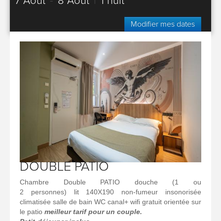
7 Août
-
8 Août
|
1 nuit
Modifier mes dates
DOUBLE PATIO
Chambre Double PATIO douche (1 ou
2 personnes) lit 140X190 non-fumeur insonorisée
climatisée salle de bain WC canal+ wifi gratuit orientée sur
le patio
meilleur tarif pour un couple.