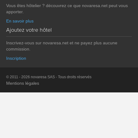
Vous êtes hôtelier ? découvrez ce que novaresa.net peut vous
apporter.
En savoir plus
Ajoutez votre hôtel
Inscrivez-vous sur novaresa.net et ne payez plus aucune
commission.
Inscription
© 2011 - 2026 novaresa SAS - Tous droits réservés
Mentions légales