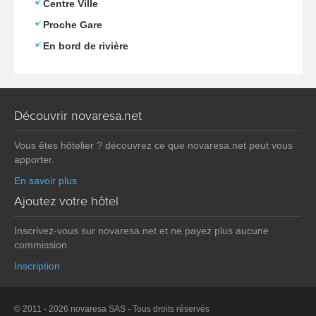
Centre Ville
Proche Gare
En bord de rivière
Découvrir novaresa.net
Vous êtes hôtelier ? découvrez ce que novaresa.net peut vous
apporter.
En savoir plus
Ajoutez votre hôtel
Inscrivez-vous sur novaresa.net et ne payez plus aucune
commission.
Inscription
© 2011 - 2026 novaresa SAS - Tous droits réservés