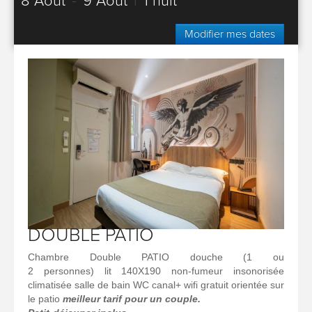
8 Août
-
9 Août
|
1 nuit
Modifier mes dates
DOUBLE PATIO
Chambre Double PATIO douche (1 ou
2 personnes) lit 140X190 non-fumeur insonorisée
climatisée salle de bain WC canal+ wifi gratuit orientée sur
le patio
meilleur tarif pour un couple.