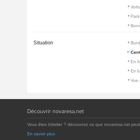
Voitu
Park
Born
Situation
Bord
Cent
En f
En b
Vue 
Découvrir novaresa.net
Vous êtes hôtelier ? découvrez ce que novaresa.net peut
En savoir plus