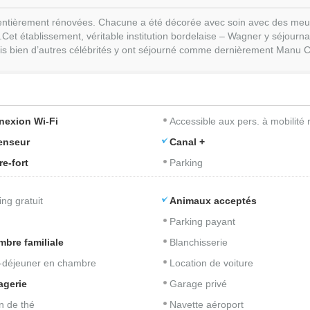
entièrement rénovées. Chacune a été décorée avec soin avec des meubl
.Cet établissement, véritable institution bordelaise – Wagner y séjour
is bien d’autres célébrités y ont séjourné comme dernièrement Manu C
nexion Wi-Fi
Accessible aux pers. à mobilité 
enseur
Canal +
re-fort
Parking
ing gratuit
Animaux acceptés
Parking payant
bre familiale
Blanchisserie
t-déjeuner en chambre
Location de voiture
agerie
Garage privé
n de thé
Navette aéroport