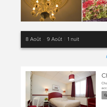
8 Août
-
9 Août
|
1 nuit
C
Cha
acc