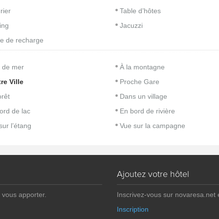
rier
Table d’hôtes
ing
Jacuzzi
e de recharge
 de mer
À la montagne
re Ville
Proche Gare
orêt
Dans un village
ord de lac
En bord de rivière
sur l’étang
Vue sur la campagne
Ajoutez votre hôtel
 vous apporter.
Inscrivez-vous sur novaresa.net
Inscription