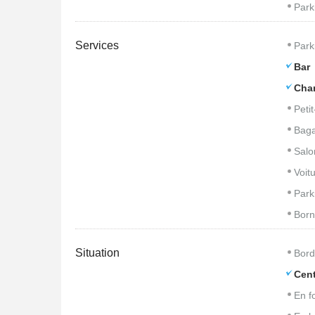
Park
Services
Park
Bar
Cham
Peti
Baga
Salo
Voitu
Park
Born
Situation
Bord
Cent
En f