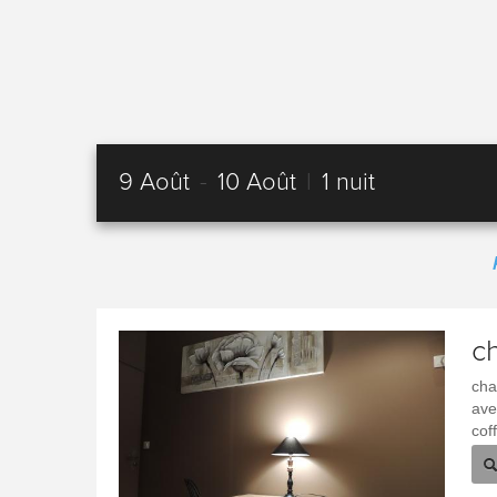
9 Août
-
10 Août
|
1 nuit
c
cha
ave
cof