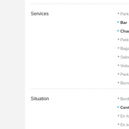
Services
Park
Bar
Cham
Peti
Baga
Salo
Voitu
Park
Born
Situation
Bord
Cent
En f
En b