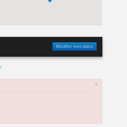
Modifier mes dates
!
×