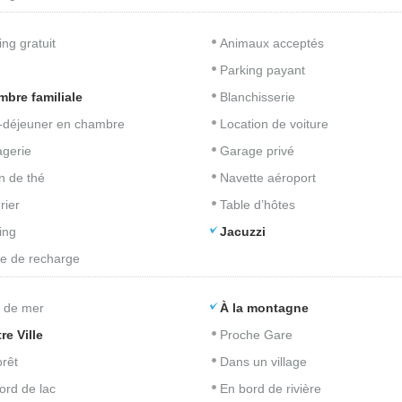
ing gratuit
Animaux acceptés
Parking payant
bre familiale
Blanchisserie
t-déjeuner en chambre
Location de voiture
gerie
Garage privé
n de thé
Navette aéroport
rier
Table d’hôtes
ing
Jacuzzi
e de recharge
 de mer
À la montagne
re Ville
Proche Gare
orêt
Dans un village
ord de lac
En bord de rivière