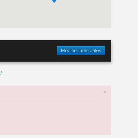
Modifier mes dates
!
×