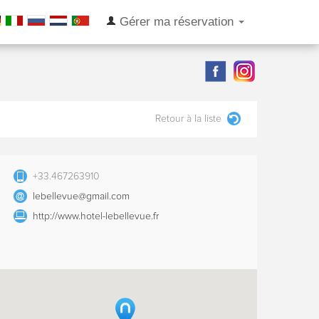
Gérer ma réservation
Retour à la liste
+33.467263910
lebellevue@gmail.com
http://www.hotel-lebellevue.fr