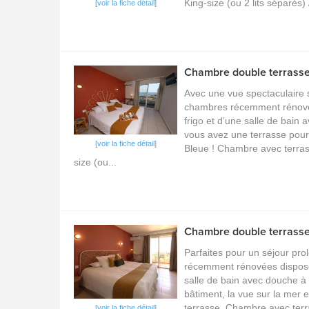
King-size (ou 2 lits séparés) /
[voir la fiche détail]
Chambre double terrasse
Avec une vue spectaculaire s
chambres récemment rénovées
frigo et d’une salle de bain 
vous avez une terrasse pour
[voir la fiche détail]
Bleue ! Chambre avec terras
size (ou...
Chambre double terrasse
Parfaites pour un séjour pr
récemment rénovées disposent
salle de bain avec douche à 
bâtiment, la vue sur la mer e
terrasse. Chambre avec terr
[voir la fiche détail]