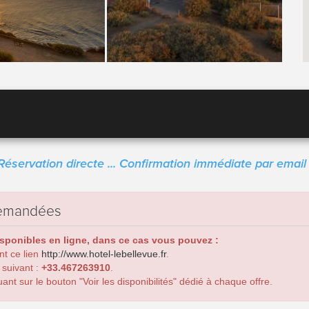
Réservation directe ... Confirmation immédiate par email 
 demandées
isponibles en ligne, dans ce cas vous pouvez :
ant ce lien
http://www.hotel-lebellevue.fr
.
 suivant :
+33.467263910
.
nt sur le bouton "Voir les disponibilités" dédié à chaque offre.