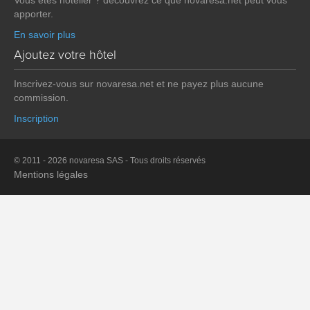
Vous êtes hôtelier ? découvrez ce que novaresa.net peut vous
apporter.
En savoir plus
Ajoutez votre hôtel
Inscrivez-vous sur novaresa.net et ne payez plus aucune
commission.
Inscription
© 2011 - 2026 novaresa SAS - Tous droits réservés
Mentions légales