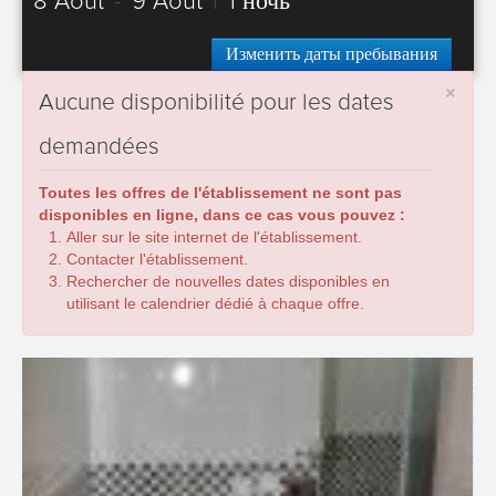
8 Août
-
9 Août
|
1 ночь
Изменить даты пребывания
×
Aucune disponibilité pour les dates
demandées
Toutes les offres de l'établissement ne sont pas
disponibles en ligne, dans ce cas vous pouvez :
Aller sur le site internet de l'établissement.
Contacter l'établissement.
Rechercher de nouvelles dates disponibles en
utilisant le calendrier dédié à chaque offre.