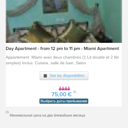
Day Apartment - from 12 pm to 11 pm - Miami Apartment
Appartement Miami avec deux chambres (1 Lit double et 2 lits
simples) Inclus: Cuisine, salle de bain, Salon
Voir les disponibilités
(1)
75,00 €
[voir la fiche détail]
Выбрать даты пребывания
(1)
Минимальная цена на два ближайших месяца