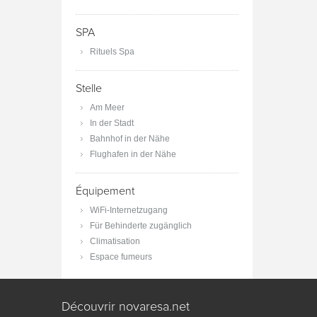
SPA
Rituels Spa
Stelle
Am Meer
In der Stadt
Bahnhof in der Nähe
Flughafen in der Nähe
Équipement
WiFi-Internetzugang
Für Behinderte zugänglich
Climatisation
Espace fumeurs
Découvrir novaresa.net