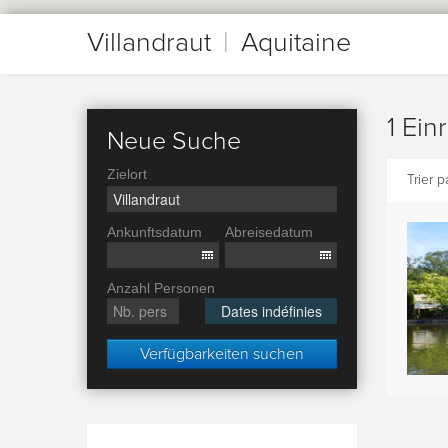
Villandraut
|
Aquitaine
1 Ein
Neue Suche
Zielort
Trier pa
Ankunftsdatum
Abreisedatum
Anzahl Personen
Dates indéfinies
Verfügbarkeiten suchen