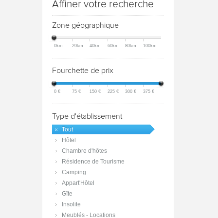
Affiner votre recherche
Zone géographique
0km
20km
40km
60km
80km
100km
Fourchette de prix
0 €
75 €
150 €
225 €
300 €
375 €
Type d'établissement
Tout
Hôtel
Chambre d'hôtes
Résidence de Tourisme
Camping
Appart'Hôtel
Gîte
Insolite
Meublés - Locations