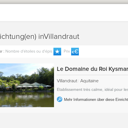
richtung(en) inVillandraut
r :
Nombre d'étoiles ou d'épis
Prix
Le Domaine du Roi Kysma
Villandraut
|
Aquitaine
Etablissement très calme, idéal pour l
Mehr Informationen über diese Einrich