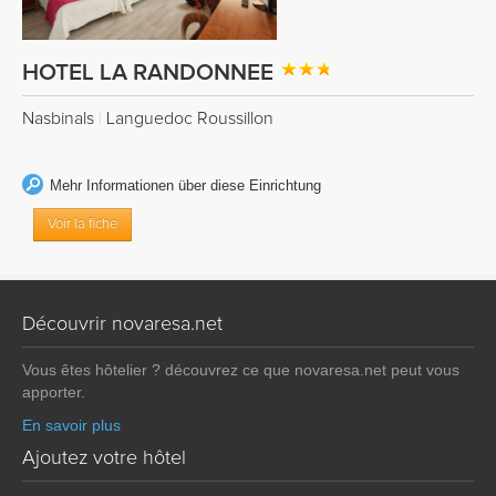
HOTEL LA RANDONNEE
Nasbinals
|
Languedoc Roussillon
Mehr Informationen über diese Einrichtung
Voir la fiche
Découvrir novaresa.net
Vous êtes hôtelier ? découvrez ce que novaresa.net peut vous
apporter.
En savoir plus
Ajoutez votre hôtel