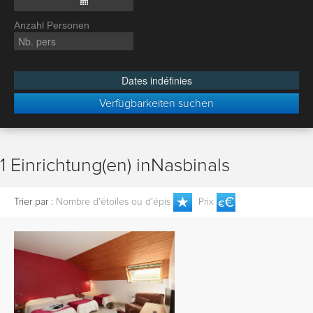
Anzahl Personen
Dates indéfinies
Verfügbarkeiten suchen
1 Einrichtung(en) inNasbinals
Trier par :
Nombre d'étoiles ou d'épis
Prix