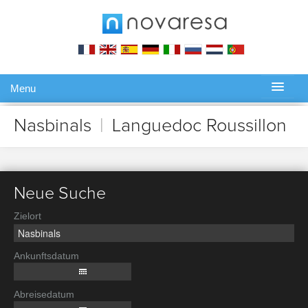
Menu
Gérer ma réservation
Nasbinals
|
Languedoc Roussillon
Neue Suche
Zielort
Ankunftsdatum
Abreisedatum