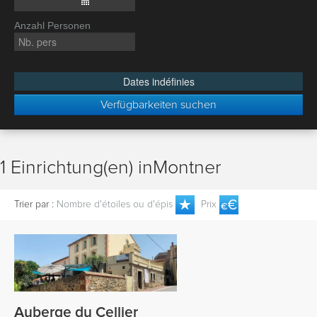
Anzahl Personen
Dates indéfinies
Verfügbarkeiten suchen
1 Einrichtung(en) inMontner
Trier par :
Nombre d'étoiles ou d'épis
Prix
Auberge du Cellier