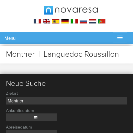
Menu
Gérer ma réservation
Montner
|
Languedoc Roussillon
Neue Suche
Zielort
Ankunftsdatum
Abreisedatum