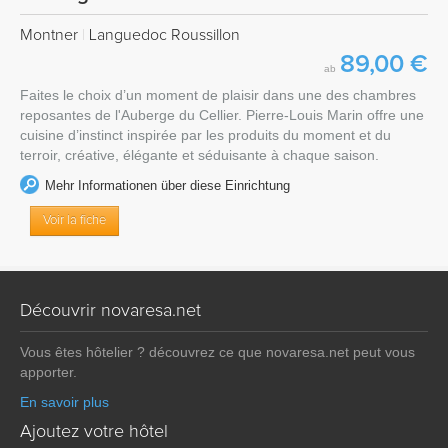
Montner
|
Languedoc Roussillon
89,00 €
ab
Faites le choix d’un moment de plaisir dans une des chambres
reposantes de l'Auberge du Cellier. Pierre-Louis Marin offre une
cuisine d’instinct inspirée par les produits du moment et du
terroir, créative, élégante et séduisante à chaque saison.
Mehr Informationen über diese Einrichtung
Voir la fiche
Découvrir novaresa.net
Vous êtes hôtelier ? découvrez ce que novaresa.net peut vous
apporter.
En savoir plus
Ajoutez votre hôtel