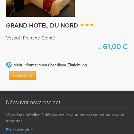
GRAND HOTEL DU NORD
Vesoul
|
Franche Comté
61,00 €
ab
Mehr Informationen über diese Einrichtung
Voir la fiche
Découvrir novaresa.net
Vous êtes hôtelier ? découvrez ce que novaresa.net peut vous
apporter.
En savoir plus