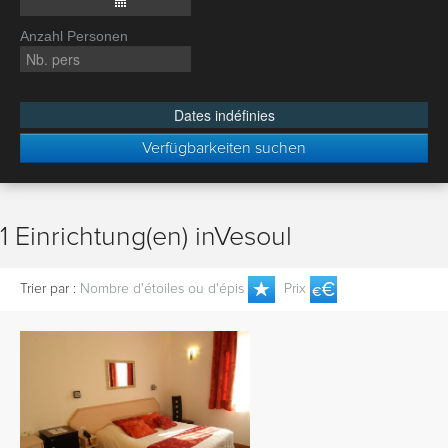
Anzahl Personen
Dates indéfinies
Verfügbarkeiten suchen
1 Einrichtung(en) inVesoul
Trier par :
Nombre d'étoiles ou d'épis
Prix