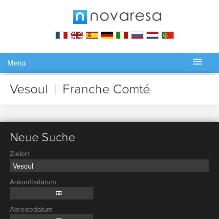
Menu
Gérer ma réservation
Vesoul
|
Franche Comté
Neue Suche
Zielort
Ankunftsdatum
Abreisedatum