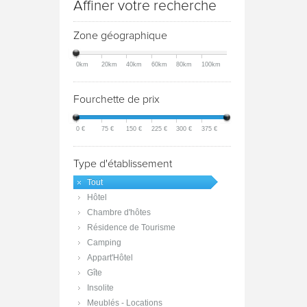
Affiner votre recherche
Zone géographique
0km
20km
40km
60km
80km
100km
Fourchette de prix
0 €
75 €
150 €
225 €
300 €
375 €
Type d'établissement
Tout
Hôtel
Chambre d'hôtes
Résidence de Tourisme
Camping
Appart'Hôtel
Gîte
Insolite
Meublés - Locations