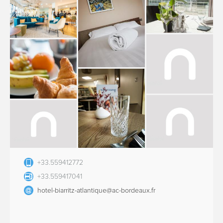
+33.559412772
+33.559417041
hotel-biarritz-atlantique@ac-bordeaux.fr