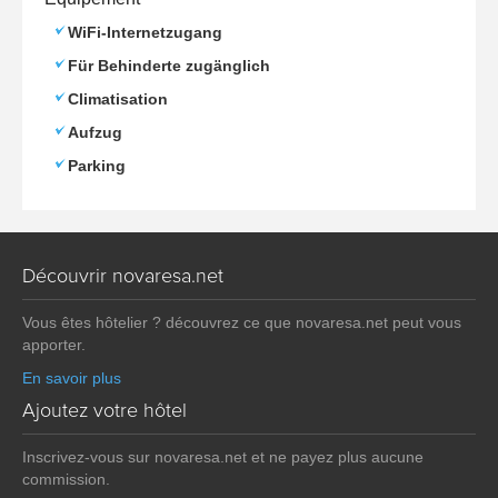
WiFi-Internetzugang
Für Behinderte zugänglich
Climatisation
Aufzug
Parking
Découvrir novaresa.net
Vous êtes hôtelier ? découvrez ce que novaresa.net peut vous
apporter.
En savoir plus
Ajoutez votre hôtel
Inscrivez-vous sur novaresa.net et ne payez plus aucune
commission.