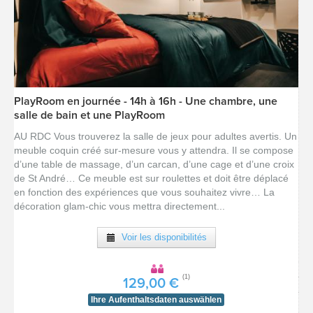
PlayRoom en journée - 14h à 16h - Une chambre, une
[voir la fiche détail]
salle de bain et une PlayRoom
AU RDC Vous trouverez la salle de jeux pour adultes avertis. Un
meuble coquin créé sur-mesure vous y attendra. Il se compose
d’une table de massage, d’un carcan, d’une cage et d’une croix
de St André… Ce meuble est sur roulettes et doit être déplacé
en fonction des expériences que vous souhaitez vivre… La
décoration glam-chic vous mettra directement...
Voir les disponibilités
(1)
129,00 €
Ihre Aufenthaltsdaten auswählen