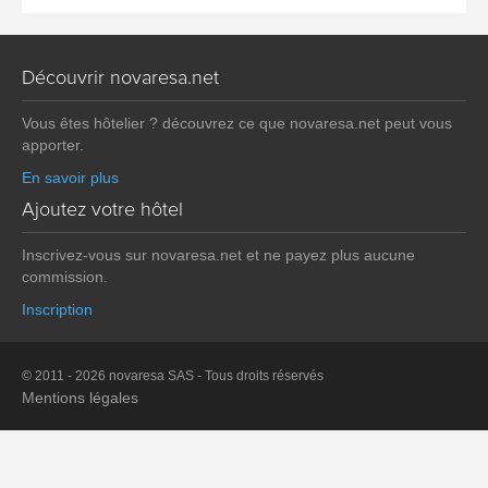
Découvrir novaresa.net
Vous êtes hôtelier ? découvrez ce que novaresa.net peut vous
apporter.
En savoir plus
Ajoutez votre hôtel
Inscrivez-vous sur novaresa.net et ne payez plus aucune
commission.
Inscription
© 2011 - 2026 novaresa SAS - Tous droits réservés
Mentions légales