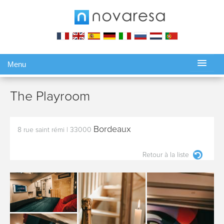
Menu
Gérer ma réservation
The Playroom
Bordeaux
8 rue saint rémi
|
33000
Retour à la liste