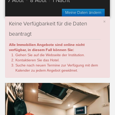
7 Août
-
8 Août
|
1 Nacht
Meine Daten ändern
×
Keine Verfügbarkeit für die Daten
beantragt
Alle Immobilien Angebote sind online nicht
verfügbar, in diesem Fall können Sie:
Gehen Sie auf die Webseite der Institution.
Kontaktieren Sie das Hotel.
Suche nach neuen Termine zur Verfügung mit dem
Kalender zu jedem Angebot gewidmet.