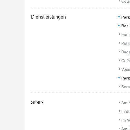
Cour
Dienstleistungen
Park
Bar
Fami
Peti
Baga
Café
Voitu
Park
Born
Stelle
Am 
In d
Im W
Am U