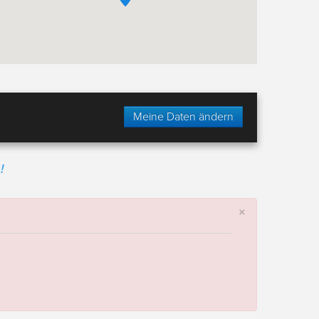
Meine Daten ändern
!
×