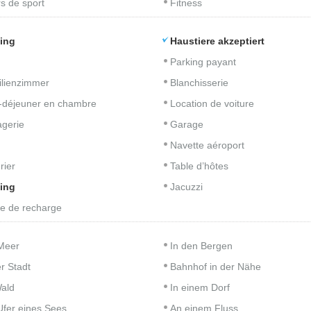
s de sport
Fitness
ing
Haustiere akzeptiert
Parking payant
lienzimmer
Blanchisserie
t-déjeuner en chambre
Location de voiture
gerie
Garage
Navette aéroport
rier
Table d’hôtes
ing
Jacuzzi
e de recharge
Meer
In den Bergen
er Stadt
Bahnhof in der Nähe
ald
In einem Dorf
fer eines Sees
An einem Fluss