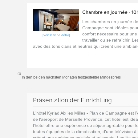
Chambre en journée - 10h
Les chambres en journée de l
Campagne sont idéales pour u
confort nécessaire pour une 
[voir la fiche détail]
travailler ou se rafraîchir.
avec des tons clairs et neutres qui créent une ambiance
(1)
In den beiden nächsten Monaten festgestellter Mindespreis
Präsentation der Einrichtung
L'hôtel Kyriad Aix les Milles - Plan de Campagne est l
de l'aéroport de Marseille Provence, cet hôtel est idé
l'hôtel offre une expérience de séjour agréable pour
toutes équipées de la climatisation, d'une télévision 
créant une ambiance paisible et relaxante. Les lits son