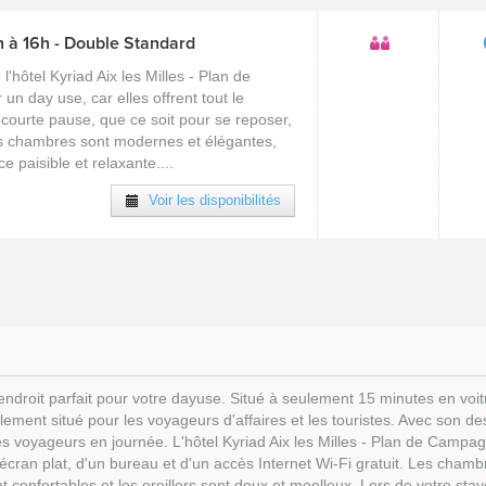
 à 16h - Double Standard
'hôtel Kyriad Aix les Milles - Plan de
n day use, car elles offrent tout le
courte pause, que ce soit pour se reposer,
 Les chambres sont modernes et élégantes,
 paisible et relaxante....
Voir les disponibilités
'endroit parfait pour votre dayuse. Situé à seulement 15 minutes en voit
alement situé pour les voyageurs d'affaires et les touristes. Avec son d
 les voyageurs en journée. L'hôtel Kyriad Aix les Milles - Plan de Cam
à écran plat, d'un bureau et d'un accès Internet Wi-Fi gratuit. Les cham
t confortables et les oreillers sont doux et moelleux. Lors de votre stay