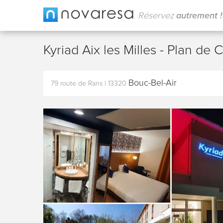
Réservez
autrement !
Kyriad Aix les Milles - Plan d
Bouc-Bel-Air
79 route de Rans
|
13320