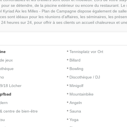
on pour se détendre, de la piscine extérieur ou encore du restaurant. Le
hôtel Kyriad Aix les Milles - Plan de Campagne dispose également de sal
es sont idéaux pour les réunions d'affaires, les séminaires, les présen
 24 heures sur 24, pour offrir à ses clients un accueil chaleureux et u
ine
Tennisplatz vor Ort
 de jeux
Billard
iothèque
Bowling
no
Discothèque / DJ
 9/18 Löcher
Minigolf
pfbad
Mountainbike
dern
Angeln
& centre de bien-être
Sauna
tsu
Yoga