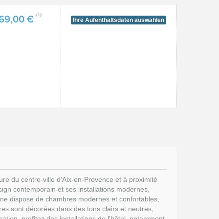
(1)
69,00 €
Ihre Aufenthaltsdaten auswählen
ure du centre-ville d'Aix-en-Provence et à proximité
esign contemporain et ses installations modernes,
pagne dispose de chambres modernes et confortables,
bres sont décorées dans des tons clairs et neutres,
cation, profitez des installations de l'hôtel, notamment