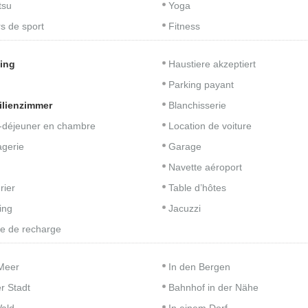
tsu
Yoga
s de sport
Fitness
ing
Haustiere akzeptiert
Parking payant
ilienzimmer
Blanchisserie
t-déjeuner en chambre
Location de voiture
gerie
Garage
Navette aéroport
rier
Table d’hôtes
ing
Jacuzzi
e de recharge
Meer
In den Bergen
er Stadt
Bahnhof in der Nähe