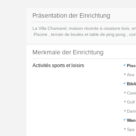
Präsentation der Einrichtung
La Villa Chamarel, maison récente à ossature bois, en
.Piscine , terrain de boules et table de ping pong , coi
Merkmale der Einrichtung
Activités sports et loisirs
Pisc
Aire
Bibl
Casi
Golf
Dam
Wan
Spa 