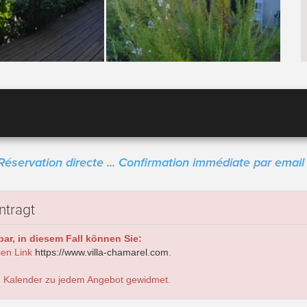
Réservation directe ... Confirmation immédiate par email 
ntragt
ar, in diesem Fall können Sie:
sen Link
https://www.villa-chamarel.com
.
 Kalender zu jedem Angebot gewidmet.