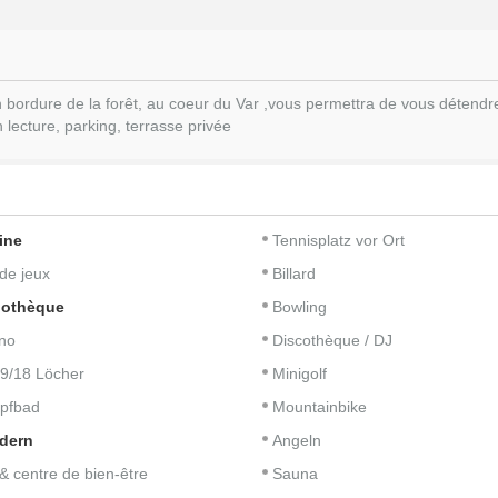
 bordure de la forêt, au coeur du Var ,vous permettra de vous détendre,
n lecture, parking, terrasse privée
ine
Tennisplatz vor Ort
 de jeux
Billard
iothèque
Bowling
no
Discothèque / DJ
 9/18 Löcher
Minigolf
pfbad
Mountainbike
dern
Angeln
& centre de bien-être
Sauna