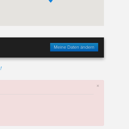
Meine Daten ändern
!
×