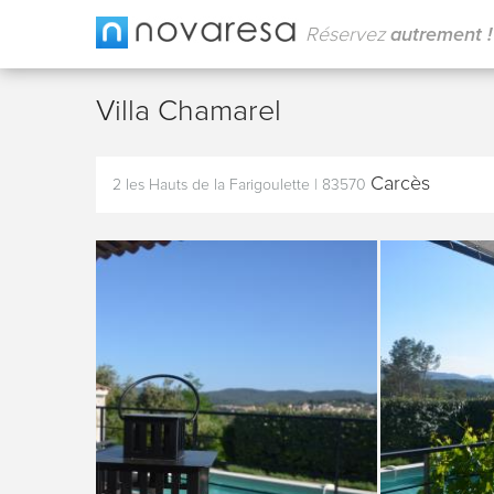
Réservez
autrement !
Villa Chamarel
Carcès
2 les Hauts de la Farigoulette
|
83570