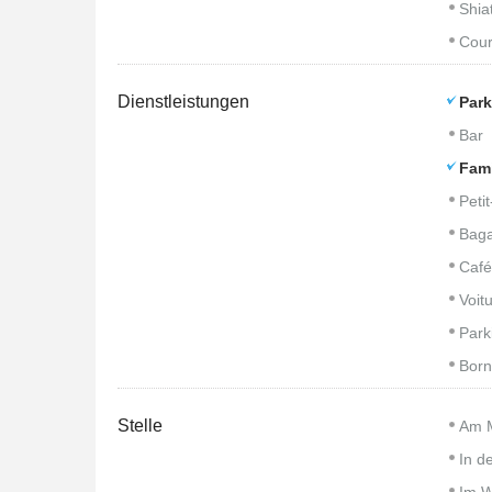
Shia
Cour
Dienstleistungen
Park
Bar
Fam
Peti
Baga
Café
Voitu
Park
Born
Stelle
Am 
In d