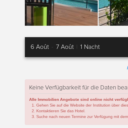
6 Août
-
7 Août
|
1 Nacht
Keine Verfügbarkeit für die Daten bea
Alle Immobilien Angebote sind online nicht verfügb
Gehen Sie auf die Website der Institution über die
Kontaktieren Sie das Hotel.
Suche nach neuen Termine zur Verfügung mit dem