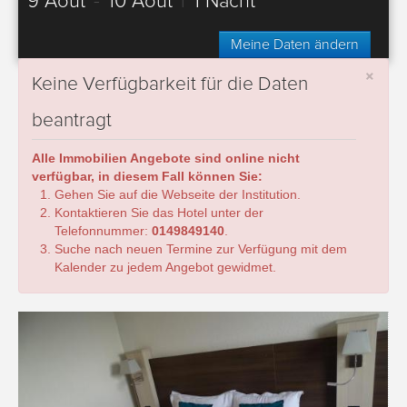
9 Août
-
10 Août
|
1 Nacht
Meine Daten ändern
×
Keine Verfügbarkeit für die Daten
beantragt
Alle Immobilien Angebote sind online nicht
verfügbar, in diesem Fall können Sie:
Gehen Sie auf die Webseite der Institution.
Kontaktieren Sie das Hotel unter der
Telefonnummer:
0149849140
.
Suche nach neuen Termine zur Verfügung mit dem
Kalender zu jedem Angebot gewidmet.