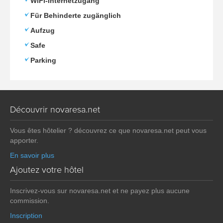
WiFi-Internetzugang
Für Behinderte zugänglich
Aufzug
Safe
Parking
Découvrir novaresa.net
Vous êtes hôtelier ? découvrez ce que novaresa.net peut vous
apporter.
En savoir plus
Ajoutez votre hôtel
Inscrivez-vous sur novaresa.net et ne payez plus aucune
commission.
Inscription