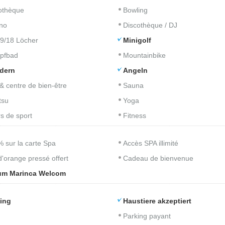
iothèque
Bowling
no
Discothèque / DJ
 9/18 Löcher
Minigolf
pfbad
Mountainbike
dern
Angeln
& centre de bien-être
Sauna
tsu
Yoga
s de sport
Fitness
% sur la carte Spa
Accès SPA illimité
d'orange pressé offert
Cadeau de bienvenue
um Marinca Welcom
ing
Haustiere akzeptiert
Parking payant