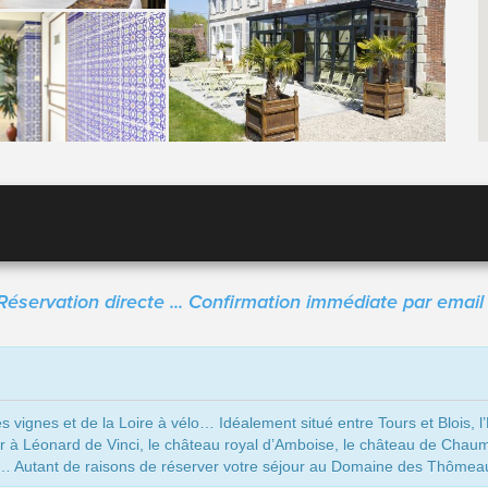
Réservation directe ... Confirmation immédiate par email 
 vignes et de la Loire à vélo… Idéalement situé entre Tours et Blois, l’H
 à Léonard de Vinci, le château royal d’Amboise, le château de Chaumon
Vélo… Autant de raisons de réserver votre séjour au Domaine des Thômea