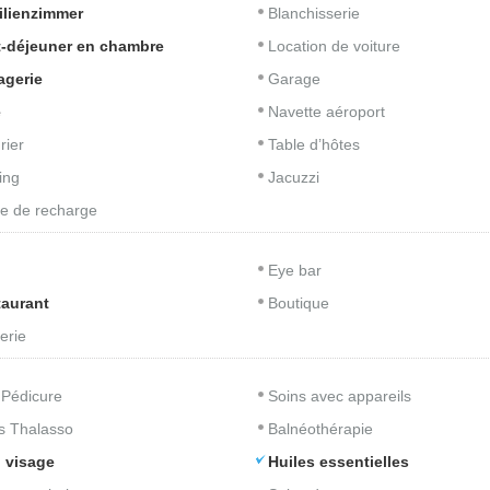
ilienzimmer
Blanchisserie
t-déjeuner en chambre
Location de voiture
agerie
Garage
é
Navette aéroport
rier
Table d’hôtes
ing
Jacuzzi
e de recharge
Eye bar
aurant
Boutique
erie
 Pédicure
Soins avec appareils
s Thalasso
Balnéothérapie
 visage
Huiles essentielles