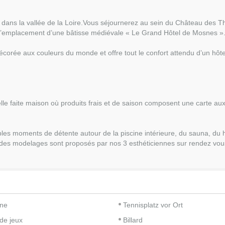
ans la vallée de la Loire.
Vous séjournerez au sein du Château des T
ur l’emplacement d’une bâtisse médiévale « Le Grand Hôtel de Mosnes »
ée aux couleurs du monde et offre tout le confort attendu d’un hôtel 3 é
lle faite maison où produits frais et de saison composent une carte aux 
es moments de détente autour de la piscine intérieure, du sauna, du h
 des modelages sont proposés par nos 3 esthéticiennes sur rendez vou
ine
Tennisplatz vor Ort
 de jeux
Billard