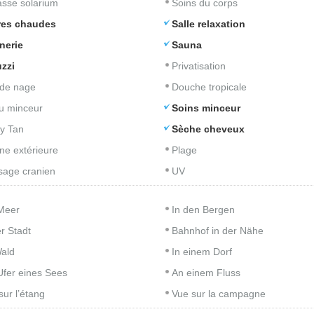
asse solarium
Soins du corps
res chaudes
Salle relaxation
nerie
Sauna
zzi
Privatisation
de nage
Douche tropicale
u minceur
Soins minceur
y Tan
Sèche cheveux
ine extérieure
Plage
age cranien
UV
Meer
In den Bergen
er Stadt
Bahnhof in der Nähe
ald
In einem Dorf
fer eines Sees
An einem Fluss
sur l’étang
Vue sur la campagne