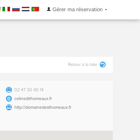
Gérer ma réservation
Retour à la liste
02 47 30 40 14
celine@thomeaux.fr
http://domainedesthomeaux.fr