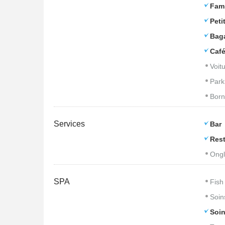
Fam
Peti
Bag
Caf
Voitu
Park
Born
Services
Bar
Rest
Ongl
SPA
Fish
Soin
Soin