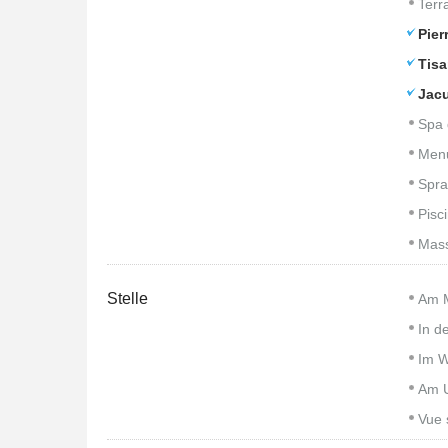
Terr
Pier
Tisa
Jacu
Spa 
Men
Spra
Pisc
Mass
Stelle
Am 
In d
Im W
Am U
Vue 