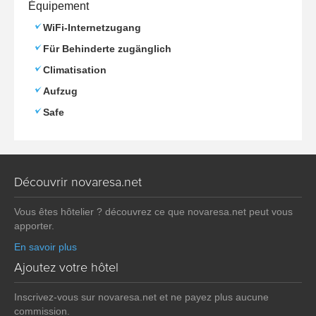
Équipement
WiFi-Internetzugang
Für Behinderte zugänglich
Climatisation
Aufzug
Safe
Découvrir novaresa.net
Vous êtes hôtelier ? découvrez ce que novaresa.net peut vous
apporter.
En savoir plus
Ajoutez votre hôtel
Inscrivez-vous sur novaresa.net et ne payez plus aucune
commission.