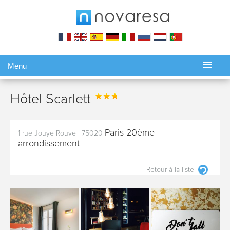
Menu
Gérer ma réservation
Hôtel Scarlett
Paris 20ème
1 rue Jouye Rouve
|
75020
arrondissement
Retour à la liste