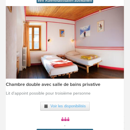
Ihre Aufenthaltsdaten auswählen
Chambre double avec salle de bains privative
[voir la fiche détail]
Lit d'appoint possible pour troisième personne
Voir les disponibilités
-