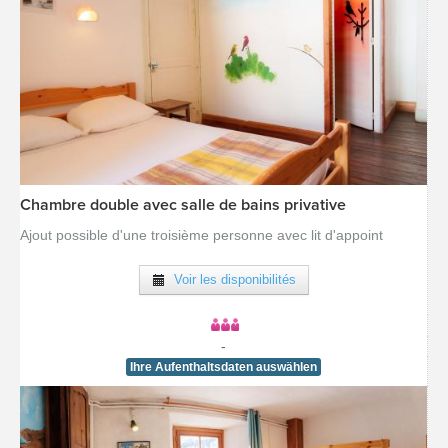
Chambre double avec salle de bains privative
[voir la fiche détail]
Ajout possible d'une troisième personne avec lit d'appoint
Voir les disponibilités
-
Ihre Aufenthaltsdaten auswählen