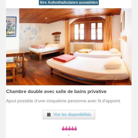
Ihre Aufenthaltsdaten auswählen
Chambre double avec salle de bains privative
[voir la fiche détail]
Ajout possible d'une cinquième personne avec lit d'appoint
Voir les disponibilités
-