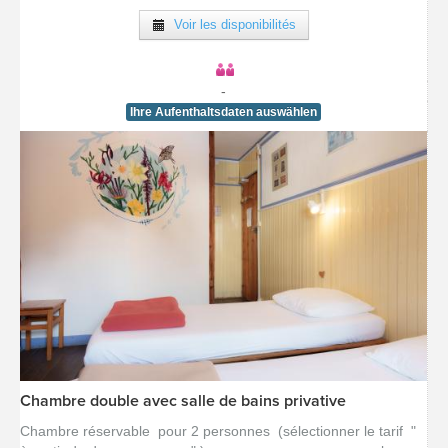
Voir les disponibilités
-
Ihre Aufenthaltsdaten auswählen
Chambre double avec salle de bains privative
[voir la fiche détail]
Chambre réservable pour 2 personnes (sélectionner le tarif "