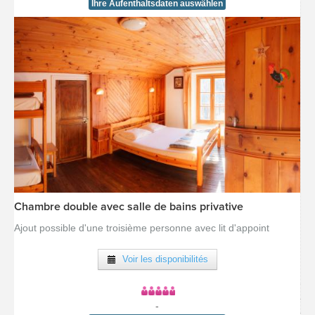
Ihre Aufenthaltsdaten auswählen
Chambre double avec salle de bains privative
[voir la fiche détail]
Ajout possible d'une troisième personne avec lit d'appoint
Voir les disponibilités
-