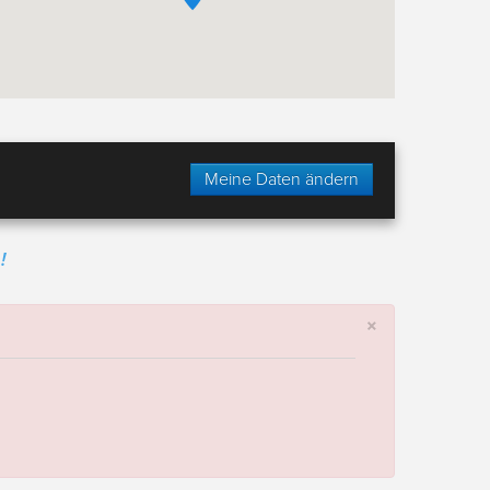
Meine Daten ändern
!
×