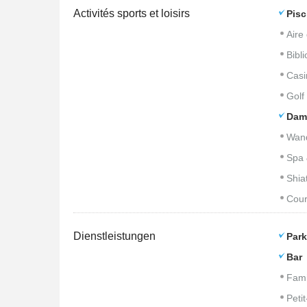
Activités sports et loisirs
Pisc
Aire
Bibl
Casi
Golf
Dam
Wan
Spa 
Shia
Cour
Dienstleistungen
Park
Bar
Fami
Peti