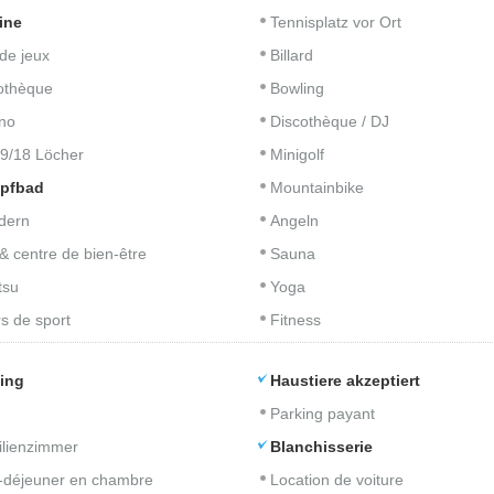
ine
Tennisplatz vor Ort
 de jeux
Billard
iothèque
Bowling
no
Discothèque / DJ
 9/18 Löcher
Minigolf
pfbad
Mountainbike
dern
Angeln
& centre de bien-être
Sauna
tsu
Yoga
s de sport
Fitness
ing
Haustiere akzeptiert
Parking payant
lienzimmer
Blanchisserie
t-déjeuner en chambre
Location de voiture