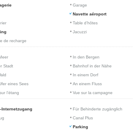
agerie
Garage
Navette aéroport
rier
Table d’hôtes
ing
Jacuzzi
e de recharge
Meer
In den Bergen
er Stadt
Bahnhof in der Nähe
ald
In einem Dorf
fer eines Sees
An einem Fluss
sur l’étang
Vue sur la campagne
-Internetzugang
Für Behinderte zugänglich
ug
Canal Plus
Parking