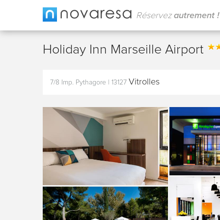
Réservez
autrement !
Holiday Inn Marseille Airport
Vitrolles
7/8 Imp. Pythagore
|
13127