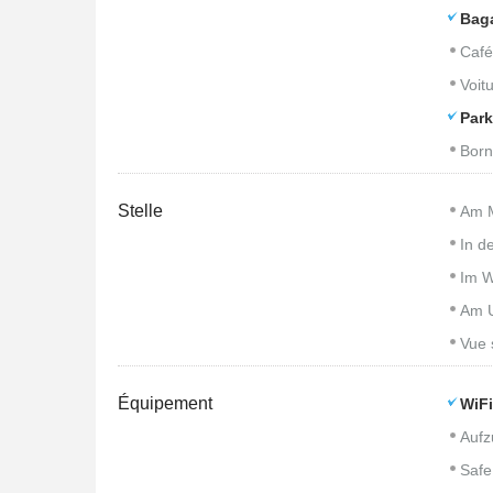
Bag
Café
Voitu
Park
Born
Stelle
Am 
In d
Im W
Am U
Vue 
Équipement
WiFi
Aufz
Safe