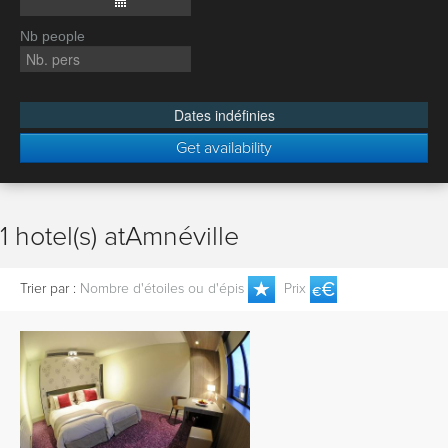
Nb people
Dates indéfinies
Get availability
1 hotel(s) atAmnéville
Trier par :
Nombre d'étoiles ou d'épis
Prix