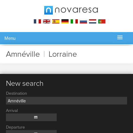
Menu
Gérer ma réservation
Amnéville
|
Lorraine
New search
Destination
Arrival
Departure