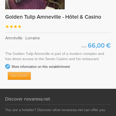
Golden Tulip Amneville - Hôtel & Casino
Amnéville
|
Lorraine
66,00 €
from
The Golden Tulip Amneville is part of a modern complex and
has direct access to the Seven Casino and his restaurant.
More information on this establishment
Voir la fiche
Discover novaresa.net
You are a hotelier? Discover what novaresa.net can offer you