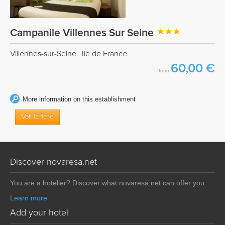
Campanile Villennes Sur Seine
Villennes-sur-Seine
|
Ile de France
60,00 €
from
More information on this establishment
Voir la fiche
Discover novaresa.net
You are a hotelier? Discover what novaresa.net can offer you
Learn more
Add your hotel