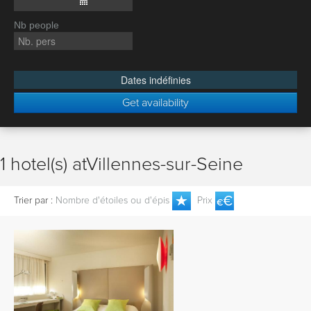
Nb people
Dates indéfinies
Get availability
1 hotel(s) atVillennes-sur-Seine
Trier par :
Nombre d'étoiles ou d'épis
Prix