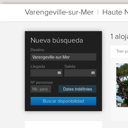
Varengeville-sur-Mer
|
Haute 
1 alo
Nueva búsqueda
Destino
Trier pa
Llegada
Salida
Nº personas
Dates indéfinies
Buscar disponibilidad