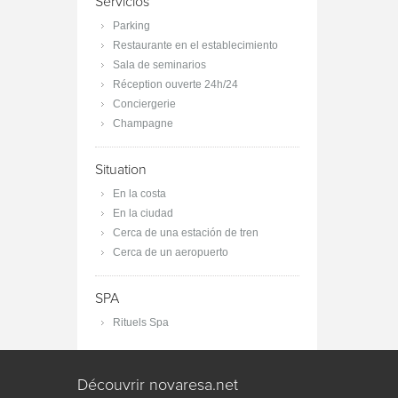
Servicios
Parking
Restaurante en el establecimiento
Sala de seminarios
Réception ouverte 24h/24
Conciergerie
Champagne
Situation
En la costa
En la ciudad
Cerca de una estación de tren
Cerca de un aeropuerto
SPA
Rituels Spa
Découvrir novaresa.net