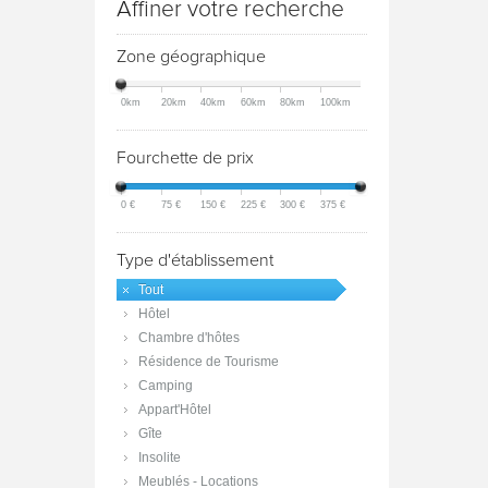
Affiner votre recherche
Zone géographique
0km
20km
40km
60km
80km
100km
Fourchette de prix
0 €
75 €
150 €
225 €
300 €
375 €
Type d'établissement
Tout
Hôtel
Chambre d'hôtes
Résidence de Tourisme
Camping
Appart'Hôtel
Gîte
Insolite
Meublés - Locations