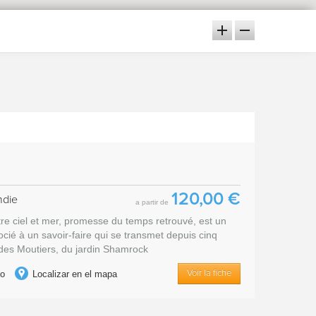
120,00 €
ndie
a partir de
ntre ciel et mer, promesse du temps retrouvé, est un
ié à un savoir-faire qui se transmet depuis cinq
 des Moutiers, du jardin Shamrock
to
Localizar en el mapa
Voir la fiche