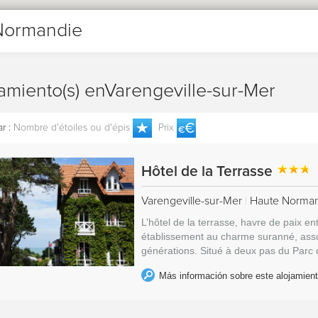
Normandie
jamiento(s) enVarengeville-sur-Mer
r :
Nombre d'étoiles ou d'épis
Prix
Hôtel de la Terrasse
Varengeville-sur-Mer
|
Haute Norma
L’hôtel de la terrasse, havre de paix e
établissement au charme suranné, assoc
générations. Situé à deux pas du Parc
Más información sobre este alojamien