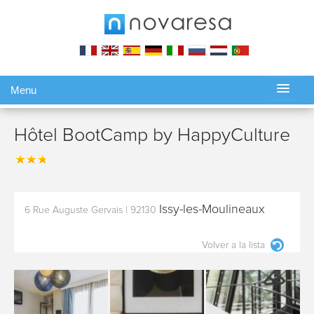
Menu
Gérer ma réservation
Hôtel BootCamp by HappyCulture
Issy-les-Moulineaux
6 Rue Auguste Gervais
|
92130
Volver a la lista