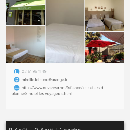
02 51 95 11 49
mireille.leblond@orange.fr
https://www.novaresa.net/fr/france/les-sables-d-
olonne/8-hotel-les-voyageurs.html