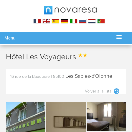
Menu
Gérer ma réservation
Hôtel Les Voyageurs
Les Sables-d'Olonne
16 rue de la Bauduere
|
85100
Volver a la lista