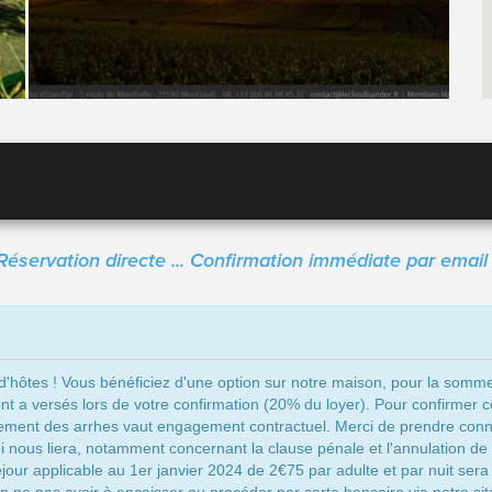
Réservation directe ... Confirmation immédiate par email 
'hôtes ! Vous bénéficiez d'une option sur notre maison, pour la somme pr
ont a versés lors de votre confirmation (20% du loyer). Pour confirmer c
aiement des arrhes vaut engagement contractuel. Merci de prendre con
qui nous liera, notamment concernant la clause pénale et l'annulation d
éjour applicable au 1er janvier 2024 de 2€75 par adulte et par nuit sera