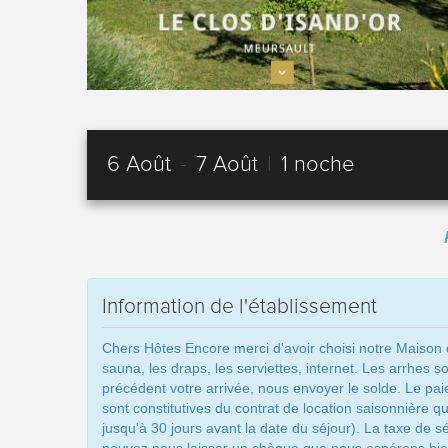
6 Août
-
7 Août
|
1 noche
Information de l'établissement
Chers Hôtes Encore merci d'avoir choisi notre Maison d
sauna, les draps, les serviettes, internet. Les arrhes s
précédent votre arrivée, nous envoyer le solde. Le p
sont constitutives du contrat de location saisonnière 
jusqu'à 30 jours avant la date du séjour). La taxe de s