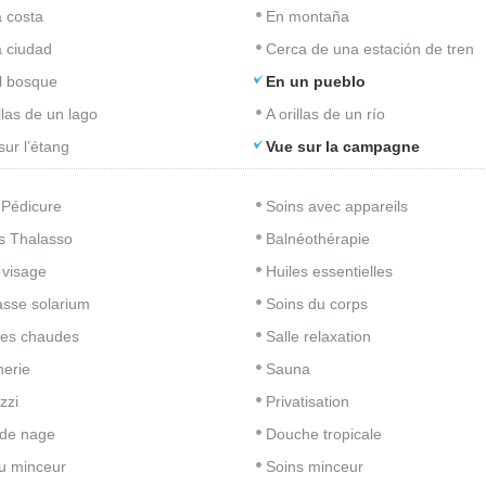
a costa
En montaña
a ciudad
Cerca de una estación de tren
l bosque
En un pueblo
llas de un lago
A orillas de un río
sur l’étang
Vue sur la campagne
 Pédicure
Soins avec appareils
s Thalasso
Balnéothérapie
 visage
Huiles essentielles
asse solarium
Soins du corps
res chaudes
Salle relaxation
nerie
Sauna
zzi
Privatisation
de nage
Douche tropicale
u minceur
Soins minceur