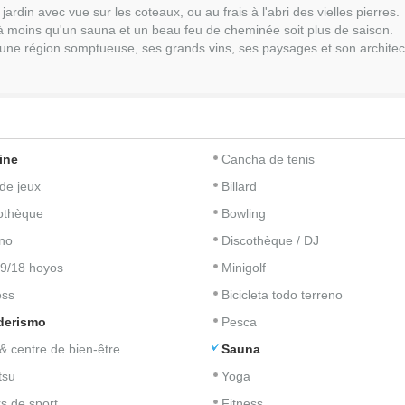
rdin avec vue sur les coteaux, ou au frais à l'abri des vielles pierres.
à moins qu'un sauna et un beau feu de cheminée soit plus de saison.
une région somptueuse, ses grands vins, ses paysages et son architec
ine
Cancha de tenis
 de jeux
Billard
iothèque
Bowling
no
Discothèque / DJ
 9/18 hoyos
Minigolf
ess
Bicicleta todo terreno
derismo
Pesca
& centre de bien-être
Sauna
tsu
Yoga
s de sport
Fitness