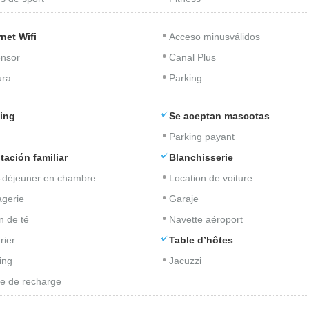
rnet Wifi
Acceso minusválidos
nsor
Canal Plus
ura
Parking
ing
Se aceptan mascotas
Parking payant
tación familiar
Blanchisserie
t-déjeuner en chambre
Location de voiture
gerie
Garaje
n de té
Navette aéroport
rier
Table d’hôtes
ing
Jacuzzi
e de recharge