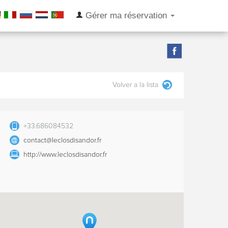
Gérer ma réservation
Volver a la lista
+33.686084532
contact@leclosdisandor.fr
http://www.leclosdisandor.fr