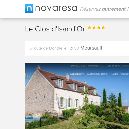
Réservez
autrement !
Le Clos d'Isand'Or
Meursault
5 route de Monthélie
|
21190