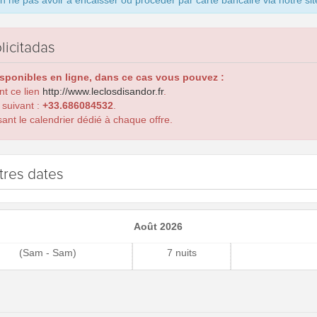
ne pas avoir à encaisser ou procéder par carte bancaire via notre sit
licitadas
isponibles en ligne, dans ce cas vous pouvez :
ant ce lien
http://www.leclosdisandor.fr
.
 suivant :
+33.686084532
.
ant le calendrier dédié à chaque offre.
tres dates
Août 2026
(Sam - Sam)
7 nuits