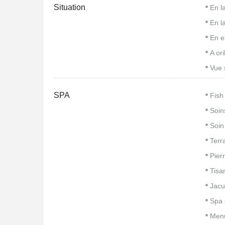
Situation
En l
En l
En e
A ori
Vue 
SPA
Fish
Soin
Soin
Terr
Pier
Tisa
Jacu
Spa 
Men