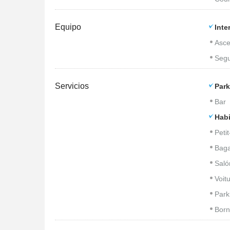
Equipo
Inte
Asce
Seg
Servicios
Park
Bar
Habi
Peti
Baga
Saló
Voitu
Park
Born