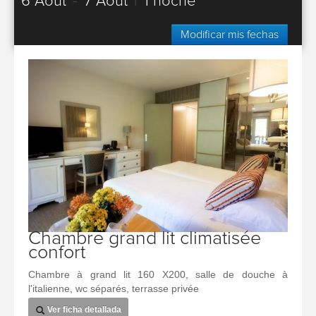
6 Août
-
7 Août
|
1 noche
Modificar mis fechas
Chambre grand lit climatisée
confort
Chambre à grand lit 160 X200, salle de douche à
l'italienne, wc séparés, terrasse privée
Ver ficha detallada