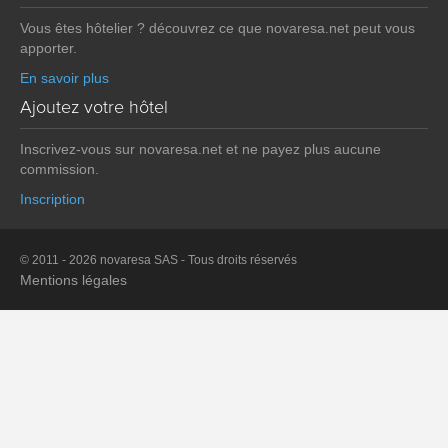
Vous êtes hôtelier ? découvrez ce que novaresa.net peut vous
apporter.
En savoir plus
Ajoutez votre hôtel
Inscrivez-vous sur novaresa.net et ne payez plus aucune
commission.
Inscription
© 2011 - 2026 novaresa SAS - Tous droits réservés
Mentions légales