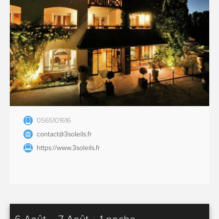
0565101616
contact@3soleils.fr
https://www.3soleils.fr