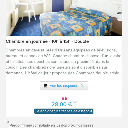
Chambre en journée - 10h à 15h - Double
[voir la fiche détail]
Chambres en dayuse près d'Orléans équipées de télévisions,
bureau et connexion Wifi. Chaque chambre dispose d’un lavabo
et toilettes. Les douches sont situées à proximité, dans le
couloir. Des chambres non-fumeurs sont disponibles sur
demande. L'hôtel de jour propose des Chambres double, triple.
Voir les disponibilités
(1)
28,00 €
Seleccionar las fechas de estancia
(1)
Precio mínimo constatado en los dos próximos meses