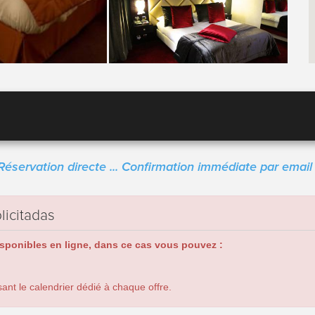
Réservation directe ... Confirmation immédiate par email 
licitadas
isponibles en ligne, dans ce cas vous pouvez :
ant le calendrier dédié à chaque offre.