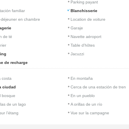
Parking payant
tación familiar
Blanchisserie
t-déjeuner en chambre
Location de voiture
agerie
Garaje
n de té
Navette aéroport
rier
Table d’hôtes
ing
Jacuzzi
e de recharge
a costa
En montaña
a ciudad
Cerca de una estación de tren
l bosque
En un pueblo
llas de un lago
A orillas de un río
sur l’étang
Vue sur la campagne