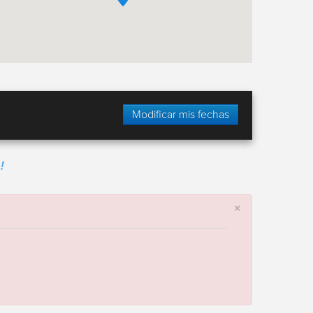
Modificar mis fechas
!
×