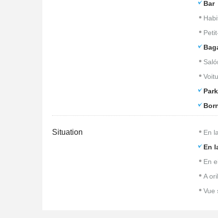
Bar
Habi
Peti
Bag
Saló
Voitu
Park
Born
Situation
En l
En l
En e
A ori
Vue 