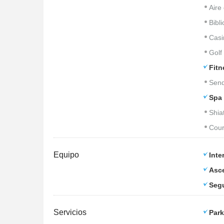
Aire
Bibl
Casi
Golf
Fitn
Sen
Spa 
Shia
Cour
Equipo
Inte
Asc
Seg
Servicios
Park