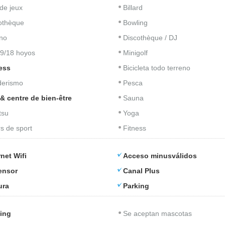
 de jeux
Billard
iothèque
Bowling
no
Discothèque / DJ
 9/18 hoyos
Minigolf
ess
Bicicleta todo terreno
derismo
Pesca
& centre de bien-être
Sauna
tsu
Yoga
s de sport
Fitness
rnet Wifi
Acceso minusválidos
ensor
Canal Plus
ura
Parking
ing
Se aceptan mascotas