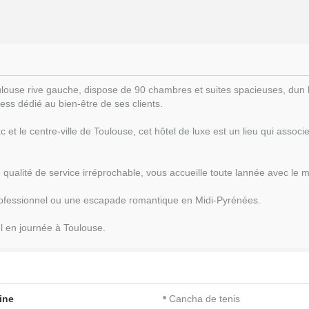
ulouse rive gauche, dispose de 90 chambres et suites spacieuses, dun 
ness dédié au bien-être de ses clients.
c et le centre-ville de Toulouse, cet hôtel de luxe est un lieu qui associ
 qualité de service irréprochable, vous accueille toute lannée avec le 
s professionnel ou une escapade romantique en Midi-Pyrénées.
l en journée à
Toulouse
.
ine
Cancha de tenis