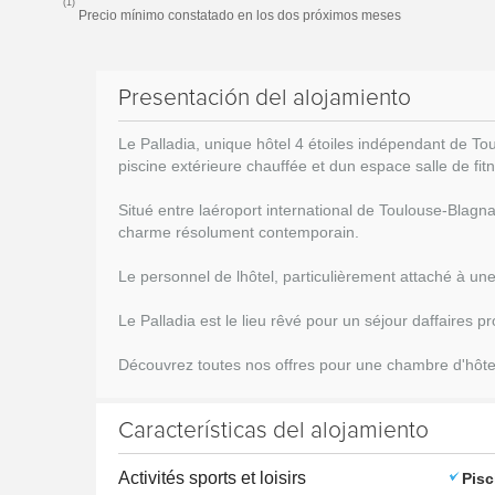
(1)
Precio mínimo constatado en los dos próximos meses
Presentación del alojamiento
Le Palladia, unique hôtel 4 étoiles indépendant de To
piscine extérieure chauffée et dun espace salle de fit
Situé entre laéroport international de Toulouse-Blagna
charme résolument contemporain.
Le personnel de lhôtel, particulièrement attaché à une
Le Palladia est le lieu rêvé pour un séjour daffaire
Découvrez toutes nos offres pour une
chambre d'hôte
Características del alojamiento
Activités sports et loisirs
Pisc