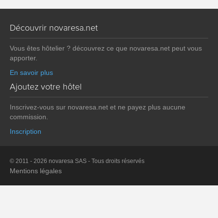
Découvrir novaresa.net
Vous êtes hôtelier ? découvrez ce que novaresa.net peut vous
apporter.
En savoir plus
Ajoutez votre hôtel
Inscrivez-vous sur novaresa.net et ne payez plus aucune
commission.
Inscription
© 2011 - 2026 novaresa SAS - Tous droits réservés
Mentions légales