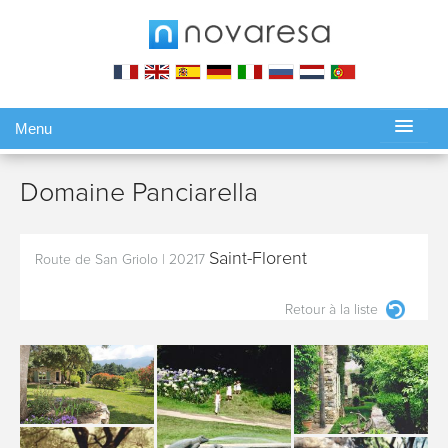
Menu
Gérer ma réservation
Domaine Panciarella
Saint-Florent
Route de San Griolo
|
20217
Retour à la liste