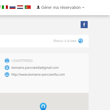
Gérer ma réservation
Retour à la liste
+33.617174553
domaine.panciarella@gmail.com
http://www.domaine-panciarella.com