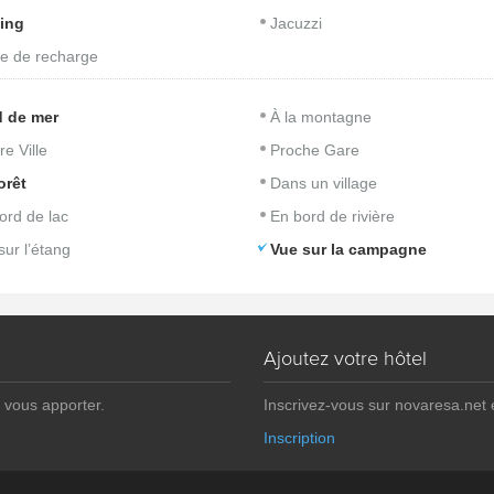
ing
Jacuzzi
e de recharge
 de mer
À la montagne
re Ville
Proche Gare
orêt
Dans un village
ord de lac
En bord de rivière
sur l’étang
Vue sur la campagne
Ajoutez votre hôtel
 vous apporter.
Inscrivez-vous sur novaresa.net
Inscription