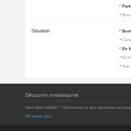
Park
Born
Situation
Bord
Cent
En f
En b
Vue 
Découvrir novaresa.net
Vous êtes hôtelier ? découvrez ce que novaresa.net peut
En savoir plus