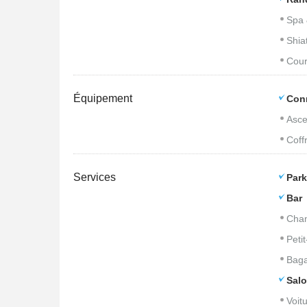
Spa 
Shia
Cour
Équipement
Con
Asce
Coffr
Services
Park
Bar
Cham
Peti
Baga
Salo
Voitu