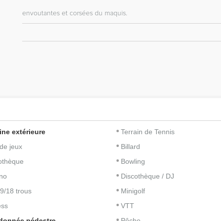
envoutantes et corsées du maquis.
ine extérieure
Terrain de Tennis
 de jeux
Billard
iothèque
Bowling
no
Discothèque / DJ
 9/18 trous
Minigolf
ess
VTT
donnée pédestre
Pêche