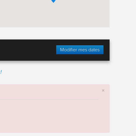
Modifier mes dates
!
×