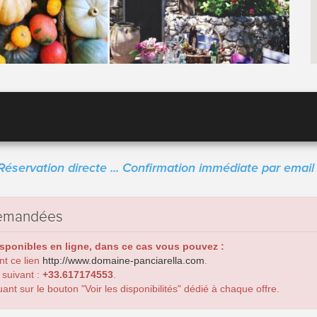
Réservation directe ... Confirmation immédiate par email 
 demandées
isponibles en ligne, dans ce cas vous pouvez :
ant ce lien
http://www.domaine-panciarella.com
.
 suivant :
+33.617174553
.
nt sur le bouton "Voir les disponibilités" dédié à chaque offre.