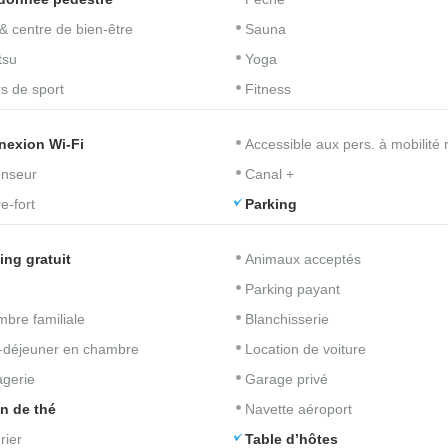
& centre de bien-être
Sauna
tsu
Yoga
s de sport
Fitness
nexion Wi-Fi
Accessible aux pers. à mobilité 
nseur
Canal +
e-fort
Parking
ing gratuit
Animaux acceptés
Parking payant
bre familiale
Blanchisserie
t-déjeuner en chambre
Location de voiture
gerie
Garage privé
n de thé
Navette aéroport
rier
Table d’hôtes