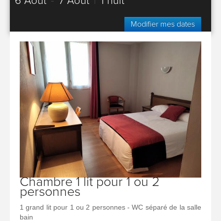
6 Août
-
7 Août
|
1 nuit
Modifier mes dates
Chambre 1 lit pour 1 ou 2
personnes
1 grand lit pour 1 ou 2 personnes - WC séparé de la salle
bain