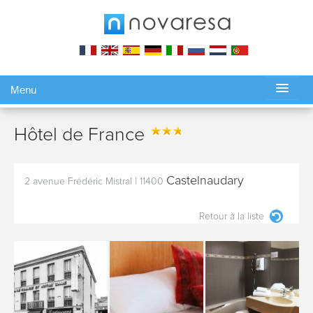
Menu
Gérer ma réservation
Hôtel de France
Castelnaudary
2 avenue Frédéric Mistral
|
11400
Retour à la liste