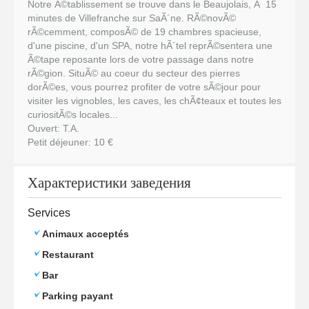
Notre Ã©tablissement se trouve dans le Beaujolais, Ã 15
minutes de Villefranche sur SaÃ´ne. RÃ©novÃ©
rÃ©cemment, composÃ© de 19 chambres spacieuse,
d'une piscine, d'un SPA, notre hÃ´tel reprÃ©sentera une
Ã©tape reposante lors de votre passage dans notre
rÃ©gion. SituÃ© au coeur du secteur des pierres
dorÃ©es, vous pourrez profiter de votre sÃ©jour pour
visiter les vignobles, les caves, les chÃ¢teaux et toutes les
curiositÃ©s locales...
Ouvert: T.A.
Petit déjeuner: 10 €
Характеристики заведения
Services
Animaux acceptés
Restaurant
Bar
Parking payant