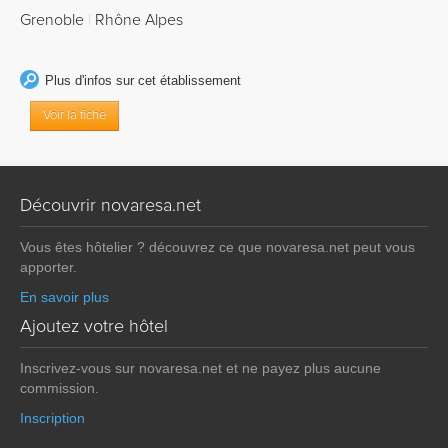
Grenoble
|
Rhône Alpes
Plus d'infos sur cet établissement
Voir la fiche
Découvrir novaresa.net
Vous êtes hôtelier ? découvrez ce que novaresa.net peut vous
apporter.
En savoir plus
Ajoutez votre hôtel
Inscrivez-vous sur novaresa.net et ne payez plus aucune
commission.
Inscription