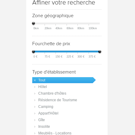
Affiner votre recherche
Zone géographique
0km
20km
40km
60km
80km
100km
Fourchette de prix
0 €
75 €
150 €
225 €
300 €
375 €
Type d'établissement
Tout
Hôtel
Chambre d'hôtes
Résidence de Tourisme
Camping
Appart'Hôtel
Gîte
Insolite
Meublés - Locations