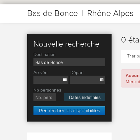
Bas de Bonce
|
Rhône Alpes
0 éta
Nouvelle recherche
Destination
Trier pa
Arrivée
Départ
Aucune
Merci d
Nb personnes
Dates indéfinies
Rechercher les disponibilités