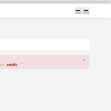
×
tes indéfinies"