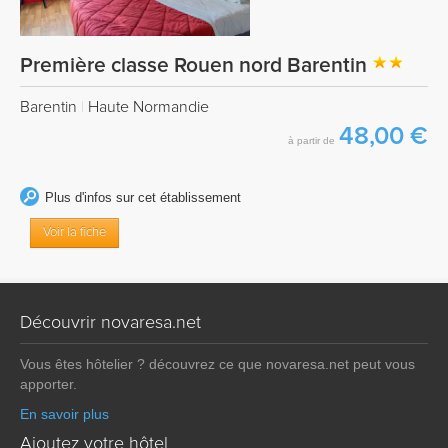
Première classe Rouen nord Barentin
Barentin
|
Haute Normandie
48,00 €
à partir de
Plus d'infos sur cet établissement
Voir la fiche
Découvrir novaresa.net
Vous êtes hôtelier ? découvrez ce que novaresa.net peut vous
apporter.
En savoir plus
Ajoutez votre hôtel