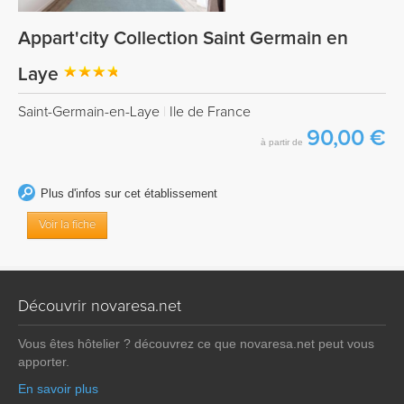
Appart'city Collection Saint Germain en
Laye
Saint-Germain-en-Laye
|
Ile de France
90,00 €
à partir de
Plus d'infos sur cet établissement
Voir la fiche
Découvrir novaresa.net
Vous êtes hôtelier ? découvrez ce que novaresa.net peut vous
apporter.
En savoir plus